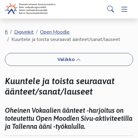
english
davvisámegiella
Siirry pääsisältöön
Siirry päävalikkoon
Search
Hakijalle
Vaihd
Valitse
käytettävissä
Opiskelijalle
fi
Digivinkit
Open Moodle
Vaihd
oleva
Kuuntele ja toista seuraavat äänteet/sanat/lauseet
tulos
ylös-
Kumppaneille
Vaihd
ja
Valikko
alasnuolilla.
Palvelut
Vaihd
Siirry
Kuuntele ja toista seuraavat
valittuun
Tutustu meihin
Vaihd
hakutulokseen
äänteet/sanat/lauseet
painamalla
enteriä.
Yhteystiedot
Vaihd
Kosketuslaitteiden
Oheinen Vokaalien äänteet -harjoitus on
käyttäjät
toteutettu Open Moodlen Sivu-aktiviteetilla
voivat
ja Tallenna ääni -työkalulla.
käyttää