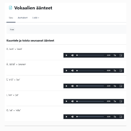
kosketus-
ja
pyyhkäisyliikkeitä.