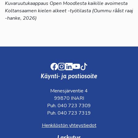
Kuvaruutukaappaus Open Moodlesta kaikille avoimesta
Koltansaamen kielen alkeet -työtilasta (Oummu rââst raaj
-hanke, 2026)
Facebook
Instagram
LinkedIn
Youtube
TikTok
Käynti- ja postiosoite
Menesjärventie 4
99870 INARI
Puh. 040 723 7309
Puh. 040 723 7319
Henkilöstön yhteystiedot
Laskutus