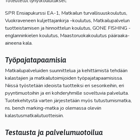
Toteutetut lyhytkoulutukset:
SPR Ensiapukurssi EA-1, Matkailun turvallisuuskoulutus,
Vuokraveneen kuljettajankirja –koulutus, Matkailupalvelun
tuotteistamisen ja hinnoittelun koulutus, GONE FISHING -
englanninkielen koulutus, Maastoruokakoulutus pääraaka-
aineena kala.
Työpajatapaamisia
Matkailupalveluiden suunnittelua ja kehittämistä tehdään
kalastajien ja matkailutoimijoiden työpajatapaamisissa.
Niissä työstetään ideoista tuotteiksi eri sesonkeihin, eri
pyyntimuotoihin ja eri kohderyhmille soveltuvia palveluita.
Tuotekehitystä varten järjestetään myös tutustumismatka,
ns. bench marking-matka jo olemassa oleviin
kalastusmatkailutuotteisiin.
Testausta ja palvelumuotoilua