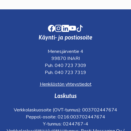
Facebook
Instagram
LinkedIn
Youtube
TikTok
Käynti- ja postiosoite
Menesjärventie 4
99870 INARI
Puh. 040 723 7309
Puh. 040 723 7319
Henkilöstön yhteystiedot
Laskutus
Verkkolaskuosoite (OVT-tunnus): 003702447674
Peppol-osoite: 0216:003702447674
Y-tunnus: 0244767-4