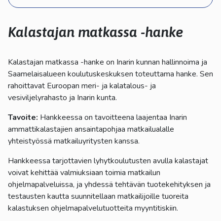
kosketus-
ja
pyyhkäisyliikkeitä.
Kalastajan matkassa -hanke
Kalastajan matkassa -hanke on Inarin kunnan hallinnoima ja
Saamelaisalueen koulutuskeskuksen toteuttama hanke. Sen
rahoittavat Euroopan meri- ja kalatalous- ja
vesiviljelyrahasto ja Inarin kunta.
Tavoite:
Hankkeessa on tavoitteena laajentaa Inarin
ammattikalastajien ansaintapohjaa matkailualalle
yhteistyössä matkailuyritysten kanssa.
Hankkeessa tarjottavien lyhytkoulutusten avulla kalastajat
voivat kehittää valmiuksiaan toimia matkailun
ohjelmapalveluissa, ja yhdessä tehtävän tuotekehityksen ja
testausten kautta suunnitellaan matkailijoille tuoreita
kalastuksen ohjelmapalvelutuotteita myyntitiskiin.