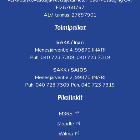
Verkkolaskuvälittäjä/välittäjätunnus: Posti Messaging Oy /
FI28768767
ALV-tunnus: 27697901
Toimipaikat
SAKK / Inari
Menesjärventie 4, 99870 INARI
Puh. 040 723 7309, 040 723 7319
SAKK / SAJOS
Menesjärventie 2, 99870 INARI
Puh. 040 723 7309 Puh. 040 723 7319
Pikalinkit
M365
Moodle
Wilma