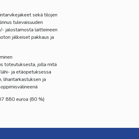
ntarvikejakeet sekä tilojen
linnus tulevaisuuden
- jalostamosta laitteineen
noton jälkeiset pakkaus ja
äminen
 toteutuksesta, jolla mitä
lähi- ja etäopetuksessa
, lihantarkastuksen ja
isoppimisvälineenä
07 880 euroa (80 %)