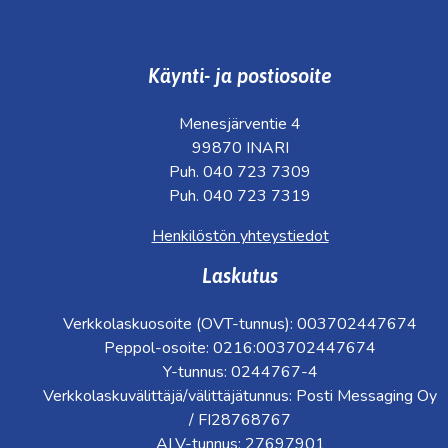
Käynti- ja postiosoite
Menesjärventie 4
99870 INARI
Puh. 040 723 7309
Puh. 040 723 7319
Henkilöstön yhteystiedot
Laskutus
Verkkolaskuosoite (OVT-tunnus): 003702447674
Peppol-osoite: 0216:003702447674
Y-tunnus: 0244767-4
Verkkolaskuvälittäjä/välittäjätunnus: Posti Messaging Oy
/ FI28768767
ALV-tunnus: 27697901