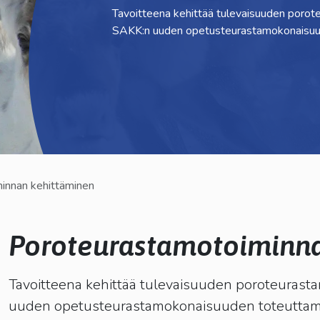
Tavoitteena kehittää tulevaisuuden poroteu
kosketus-
SAKK:n uuden opetusteurastamokonaisuu
ja
pyyhkäisyliikkeitä.
innan kehittäminen
Poroteurastamotoiminn
lasvetovalikkoa
Tavoitteena kehittää tulevaisuuden poroteurastam
uuden opetusteurastamokonaisuuden toteuttam