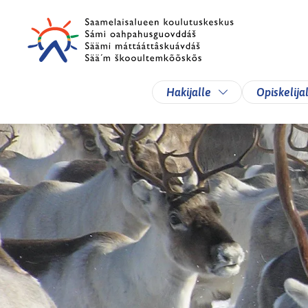
Siirry pääsisältöön
Siirry päävalikkoon
Vaihda alasvetova
Hakijalle
Opiskelija