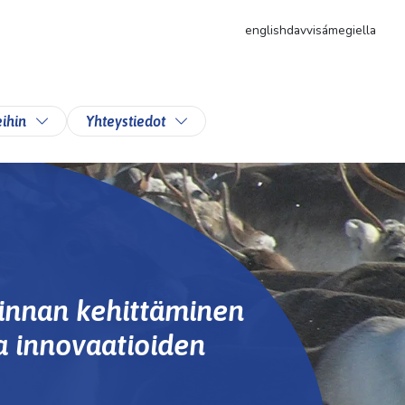
english
davvisámegiella
likkoa
Vaihda alasvetovalikkoa
Vaihda alasvetovalikkoa
ihin
Yhteystiedot
innan kehittäminen
a innovaatioiden