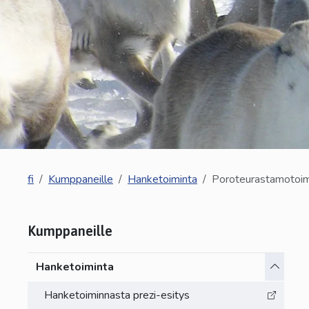
fi
Kumppaneille
Hanketoiminta
Poroteurastamotoim
Kumppaneille
Vaihda a
Hanketoiminta
Hanketoiminnasta prezi-esitys