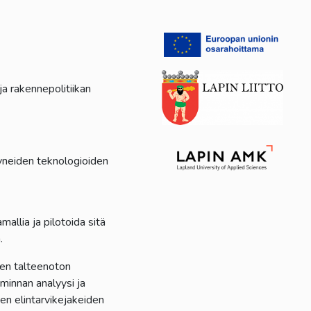
 rakennepolitiikan
tyneiden teknologioiden
llia ja pilotoida sitä
.
den talteenoton
innan analyysi ja
en elintarvikejakeiden