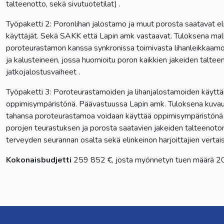
talteenotto, sekä sivutuotetilat) .
Työpaketti 2: Poronlihan jalostamo ja muut porosta saatavat eli
käyttäjät. Sekä SAKK että Lapin amk vastaavat. Tuloksena mal
poroteurastamon kanssa synkronissa toimivasta lihanleikkaamo/
ja kalusteineen, jossa huomioitu poron kaikkien jakeiden taltee
jatkojalostusvaiheet .
Työpaketti 3: Poroteurastamoiden ja lihanjalostamoiden käytt
oppimisympäristönä. Päävastuussa Lapin amk. Tuloksena kuvaus
tahansa poroteurastamoa voidaan käyttää oppimisympäristönä 
porojen teurastuksen ja porosta saatavien jakeiden talteenoton
terveyden seurannan osalta sekä elinkeinon harjoittajien verta
Kokonaisbudjetti
259 852 €, josta myönnetyn tuen määrä 2