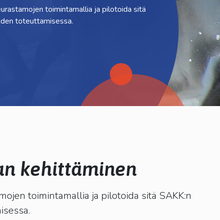
rastamojen toimintamallia ja pilotoida sitä
den toteuttamisessa.
an kehittäminen
ojen toimintamallia ja pilotoida sitä SAKK:n
isessa.