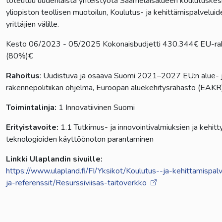
toteutuu uudenlaista yhteistyötä Saamelaisalueen koulutuskes
yliopiston teollisen muotoilun, Koulutus- ja kehittämispalvelui
yrittäjien välille.
Kesto 06/2023 - 05/2025 Kokonaisbudjetti 430.344€ EU-ra
(80%)€
Rahoitus
: Uudistuva ja osaava Suomi 2021–2027 EU:n alue- 
rakennepolitiikan ohjelma, Euroopan aluekehitysrahasto (EAKR
Toimintalinja:
1 Innovatiivinen Suomi
Erityistavoite:
1.1 Tutkimus- ja innovointivalmiuksien ja kehit
teknologioiden käyttöönoton parantaminen
Linkki Ulaplandin sivuille:
https://www.ulapland.fi/FI/Yksikot/Koulutus--ja-kehittamispal
ja-referenssit/Resurssiviisas-taitoverkko