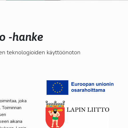
ko -hanke
iden teknologioiden käyttöönoton
oimintaa, joka
ä. Toiminnan
sen
keen aikana