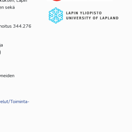
kuksen, Lapin
den sekä
hoitus 344.276
ja
)
tyneiden
velut/Toiminta-