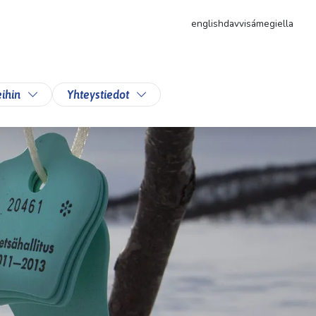
english
davvisámegiella
likkoa
Vaihda alasvetovalikkoa
Vaihda alasvetovalikkoa
ihin
Yhteystiedot