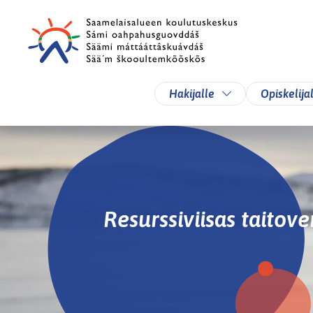
Siirry pääsisältöön
Siirry päävalikkoon
Vaihda alasvetova
Hakijalle
Opiskelija
Resurssiviisas taitov