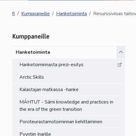
fi
Kumppaneille
Hanketoiminta
Resurssiviisas tait
Kumppaneille
Vaihda a
Hanketoiminta
Hanketoiminnasta prezi-esitys
Arctic Skills
Kalastajan matkassa -hanke
MÁHTUT - Sámi knowledge and practices in
the era of the green transition
Poroteurastamotoiminnan kehittäminen
Pyyntiin Inarille