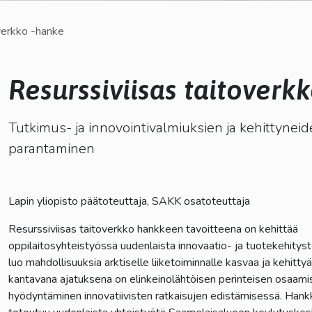
kosketus-
overkko -hanke
ja
pyyhkäisyliikkeitä.
Resurssiviisas taitoverk
lasvetovalikkoa
Tutkimus- ja innovointivalmiuksien ja kehittyne
parantaminen
Lapin yliopisto päätoteuttaja, SAKK osatoteuttaja
Resurssiviisas taitoverkko hankkeen tavoitteena on kehittää
oppilaitosyhteistyössä uudenlaista innovaatio- ja tuotekehityst
luo mahdollisuuksia arktiselle liiketoiminnalle kasvaa ja kehitty
kantavana ajatuksena on elinkeinolähtöisen perinteisen osaami
hyödyntäminen innovatiivisten ratkaisujen edistämisessä. Hank