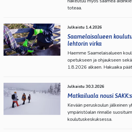
hakeutuu myös saamea äidinkie
toteaa.
Julkaistu 1.4.2026
Saamelaisalueen koulutu
lehtorin virka
Haemme Saamelaisalueen koulu
opetukseen ja ohjaukseen sekä a
1.8.2026 alkaen. Hakuaika päätt
Julkaistu 30.3.2026
Matkailuala nousi SAKK:s
Kevään peruskoulun jälkeinen yh
ympäristöalan rinnalle suositu
koulutuskeskuksessa.