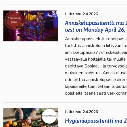
Julkaistu 2.4.2026
Anniskelupassitentti ma 1
test on Monday April 26, 
Anniskelupassi eli Alkoholipassi
todistus anniskeluun liittyvän l
anniskelupassia? Anniskeluluvanh
vastaavalla hoitajalla tai muulla
osoittava Sosiaali- ja terveysal
mukainen todistus. Anniskelusää
edellyttää anniskelupassikokeen 
läpäisseille toimitetaan todistu
opiskella itsenäisesti verkkomate
Julkaistu 2.4.2026
Hygieniapassitentti ma 2