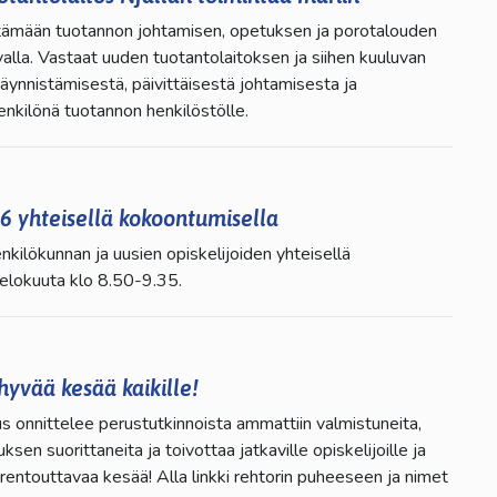
tämään tuotannon johtamisen, opetuksen ja porotalouden
valla. Vastaat uuden tuotantolaitoksen ja siihen kuuluvan
ynnistämisestä, päivittäisestä johtamisesta ja
enkilönä tuotannon henkilöstölle.
6 yhteisellä kokoontumisella
ilökunnan ja uusien opiskelijoiden yhteisellä
elokuuta klo 8.50-9.35.
hyvää kesää kaikille!
 onnittelee perustutkinnoista ammattiin valmistuneita,
sen suorittaneita ja toivottaa jatkaville opiskelijoille ja
a rentouttavaa kesää! Alla linkki rehtorin puheeseen ja nimet