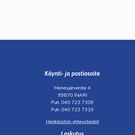
Käynti- ja postiosoite
Menesjärventie 4
99870 INARI
Puh. 040 723 7309
Puh. 040 723 7319
Henkilöstön yhteystiedot
Laskutus