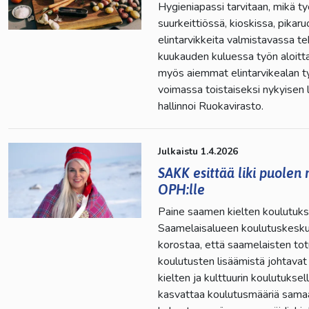
Hygieniapassi tarvitaan, mikä ty
suurkeittiössä, kioskissa, pikar
elintarvikkeita valmistavassa t
kuukauden kuluessa työn aloitt
myös aiemmat elintarvikealan ty
voimassa toistaiseksi nykyisen
hallinnoi Ruokavirasto.
Julkaistu 1.4.2026
SAKK esittää liki puolen
OPH:lle
Paine saamen kielten koulutuks
Saamelaisalueen koulutuskeskuk
korostaa, että saamelaisten to
koulutusten lisäämistä johtavat
kielten ja kulttuurin koulutukse
kasvattaa koulutusmääriä samaa