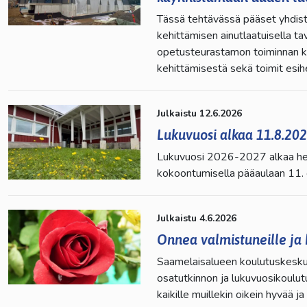
kosketus-
Tässä tehtävässä pääset yhdis
ja
kehittämisen ainutlaatuisella ta
pyyhkäisyliikkeitä.
opetusteurastamon toiminnan kä
kehittämisestä sekä toimit esih
Julkaistu 12.6.2026
Lukuvuosi alkaa 11.8.202
Lukuvuosi 2026-2027 alkaa henk
kokoontumisella pääaulaan 11. 
Julkaistu 4.6.2026
Onnea valmistuneille ja 
Saamelaisalueen koulutuskeskus
osatutkinnon ja lukuvuosikoulutuk
kaikille muillekin oikein hyvää j