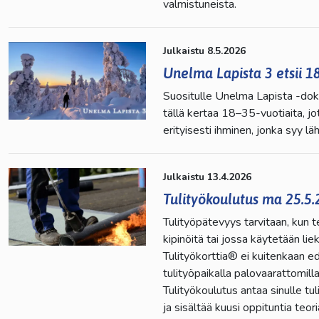
valmistuneista.
Julkaistu 8.5.2026
Unelma Lapista 3 etsii 1
Suositulle Unelma Lapista -doku
tällä kertaa 18–35-vuotiaita, j
erityisesti ihminen, jonka syy lä
Julkaistu 13.4.2026
Tulityökoulutus ma 25.5.
Tulityöpätevyys tarvitaan, kun t
kipinöitä tai jossa käytetään li
Tulityökorttia® ei kuitenkaan ed
tulityöpaikalla palovaarattomi
Tulityökoulutus antaa sinulle t
ja sisältää kuusi oppituntia te