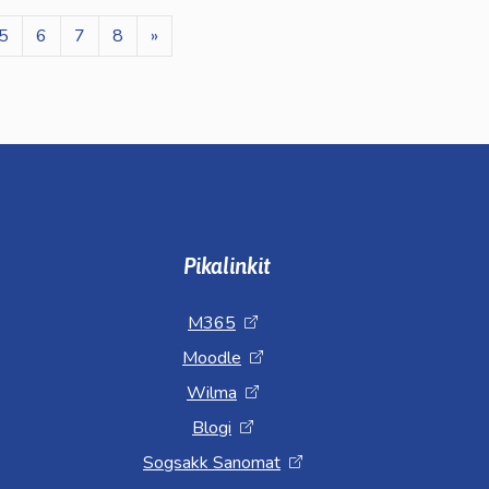
5
6
7
8
»
Pikalinkit
M365
Moodle
Wilma
Blogi
Sogsakk Sanomat