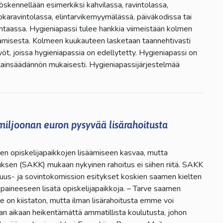
öskennellään esimerkiksi kahvilassa, ravintolassa,
uokaravintolassa, elintarvikemyymälässä, päiväkodissa tai
ehtaassa. Hygieniapassi tulee hankkia viimeistään kolmen
amisesta. Kolmeen kuukauteen lasketaan taannehtivasti
öt, joissa hygieniapassia on edellytetty. Hygieniapassi on
 lainsäädännön mukaisesti. Hygieniapassijärjestelmää
 miljoonan euron pysyvää lisärahoitusta
en opiskelijapaikkojen lisäämiseen kasvaa, mutta
sen (SAKK) mukaan nykyinen rahoitus ei siihen riitä. SAKK
tuus- ja sovintokomission esitykset koskien saamen kielten
 paineeseen lisätä opiskelijapaikkoja. – Tarve saamen
lle on kiistaton, mutta ilman lisärahoitusta emme voi
n aikaan heikentämättä ammatillista koulutusta, johon