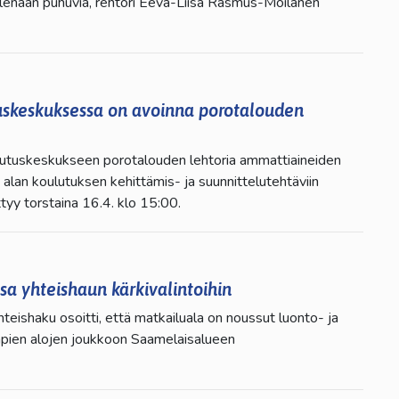
lenään puhuvia, rehtori Eeva-Liisa Rasmus-Moilanen
skeskuksessa on avoinna porotalouden
tuskeskukseen porotalouden lehtoria ammattiaineiden
lan koulutuksen kehittämis- ja suunnittelutehtäviin
yy torstaina 16.4. klo 15:00.
sa yhteishaun kärkivalintoihin
teishaku osoitti, että matkailuala on noussut luonto- ja
impien alojen joukkoon Saamelaisalueen