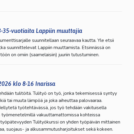
8-35-vuotiaita Lappiin muuttajia
menttisarjalle suunnitellaan seuraavaa kautta. Yle etsii
otka suunnittelevat Lappiin muuttamista. Etsinnässä on
htöön on omiin (saamelaisiin) juuriin tutustuminen.
2026 klo 8-16 Inarissa
ehdään tulitöitä. Tulityö on työ, jonka tekemisessä syntyy
ekkiä tai muuta lämpöä ja joka aiheuttaa palovaaraa.
ellytetä työtehtävässä, jos työ tehdään vakituisella
lla työmenetelmillä vakuuttamattomissa kohteissa
ulityöpätevyyden Tulityökurssi on yhden työpäivän mittainen
oriaa, suojaus- ja alkusammutusharjoitukset sekä kokeen.