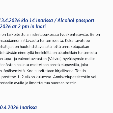
3.4.2026 klo 14 Inarissa / Alcohol passport
2026 at 2 pm in Inari
 on tarkoitettu anniskelupaikoissa työskenteleville. Se on
ainsäädännön riittävästä tuntemisesta. Kuka tarvitsee
altijan on huolehdittava siitä, että anniskelupaikan
 tehtävään nimetyllä henkilöllä on alkoholilain tuntemista
an lupa- ja valvontaviraston (Valvira) hyväksymän mallin
nnösten hallinta osoitetaan anniskelupassilla, joka
läpäisemistä. Koe suoritetaan kirjallisena. Testin
s postitse 1-2 viikon kuluessa. Anniskelupassitestiin voi
riaalin avulla ja ilmoittautua suoraan testiin.
0.4.2026 Inarissa