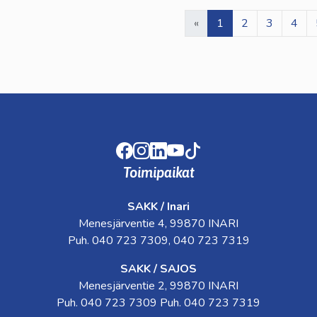
«
1
2
3
4
Facebook
Instagram
LinkedIn
Youtube
TikTok
Toimipaikat
SAKK / Inari
Menesjärventie 4, 99870 INARI
Puh. 040 723 7309, 040 723 7319
SAKK / SAJOS
Menesjärventie 2, 99870 INARI
Puh. 040 723 7309 Puh. 040 723 7319