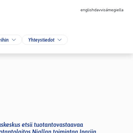
english
davvisámegiella
likkoa
Vaihda alasvetovalikkoa
Vaihda alasvetovalikkoa
ihin
Yhteystiedot
skeskus etsii tuotantovastaavaa
antolaitos Njallan toimintaa Inariin