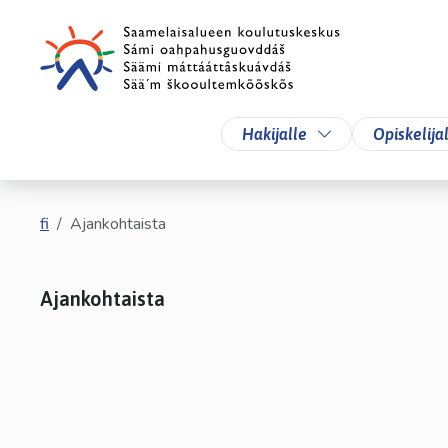
Siirry pääsisältöön
Siirry päävalikkoon
Vaihda alasvetova
Hakijalle
Opiskelija
fi
Ajankohtaista
Ajankohtaista