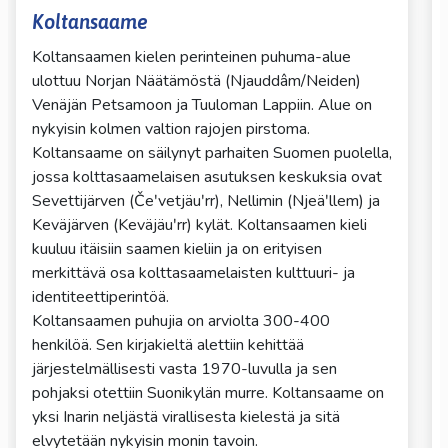
Koltansaame
Koltansaamen kielen perinteinen puhuma-alue
ulottuu Norjan Näätämöstä (Njauddâm/Neiden)
Venäjän Petsamoon ja Tuuloman Lappiin. Alue on
nykyisin kolmen valtion rajojen pirstoma.
Koltansaame on säilynyt parhaiten Suomen puolella,
jossa kolttasaamelaisen asutuksen keskuksia ovat
Sevettijärven (Čeʹvetjäuʹrr), Nellimin (Njeäʹllem) ja
Keväjärven (Keväjäuʹrr) kylät. Koltansaamen kieli
kuuluu itäisiin saamen kieliin ja on erityisen
merkittävä osa kolttasaamelaisten kulttuuri- ja
identiteettiperintöä.
Koltansaamen puhujia on arviolta 300-400
henkilöä. Sen kirjakieltä alettiin kehittää
järjestelmällisesti vasta 1970-luvulla ja sen
pohjaksi otettiin Suonikylän murre. Koltansaame on
yksi Inarin neljästä virallisesta kielestä ja sitä
elvytetään nykyisin monin tavoin.