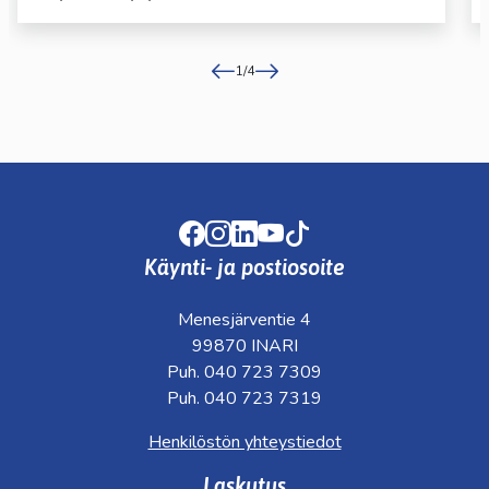
1
/
4
Facebook
Instagram
LinkedIn
Youtube
TikTok
Käynti- ja postiosoite
Menesjärventie 4
99870 INARI
Puh. 040 723 7309
Puh. 040 723 7319
Henkilöstön yhteystiedot
Laskutus