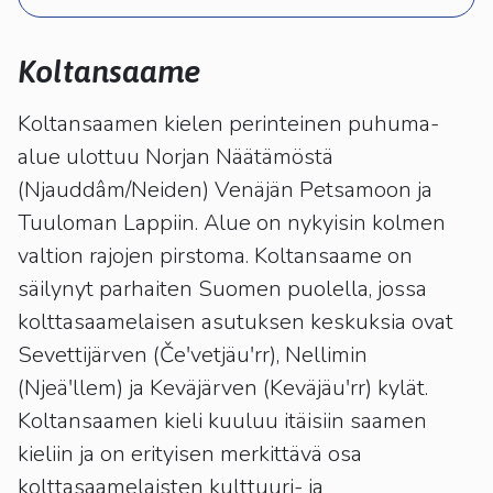
kosketus-
ja
pyyhkäisyliikkeitä.
Koltansaame
Koltansaamen kielen perinteinen puhuma-
alue ulottuu Norjan Näätämöstä
(Njauddâm/Neiden) Venäjän Petsamoon ja
Tuuloman Lappiin. Alue on nykyisin kolmen
valtion rajojen pirstoma. Koltansaame on
säilynyt parhaiten Suomen puolella, jossa
kolttasaamelaisen asutuksen keskuksia ovat
Sevettijärven (Čeʹvetjäuʹrr), Nellimin
(Njeäʹllem) ja Keväjärven (Keväjäuʹrr) kylät.
Koltansaamen kieli kuuluu itäisiin saamen
kieliin ja on erityisen merkittävä osa
kolttasaamelaisten kulttuuri- ja