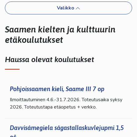
kosketus-
Valikko
ja
pyyhkäisyliikkeitä.
Saamen kielten ja kulttuurin
etäkoulutukset
Haussa olevat koulutukset
Pohjoissaamen kieli, Saame III 7 op
Ilmoittautuminen 4.6.-31.7.2026. Toteutusaika syksy
2026. Toteutustapa etäopetus + verkko.
Davvisámegiela ságastallaskuvlejupmi 1,5
oč