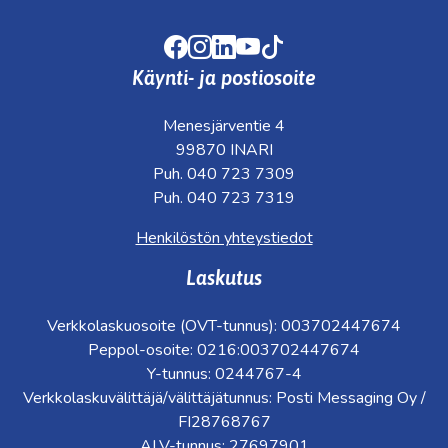
Facebook
Instagram
LinkedIn
Youtube
TikTok
Käynti- ja postiosoite
Menesjärventie 4
99870 INARI
Puh. 040 723 7309
Puh. 040 723 7319
Henkilöstön yhteystiedot
Laskutus
Verkkolaskuosoite (OVT-tunnus): 003702447674
Peppol-osoite: 0216:003702447674
Y-tunnus: 0244767-4
Verkkolaskuvälittäjä/välittäjätunnus: Posti Messaging Oy /
FI28768767
ALV-tunnus: 27697901