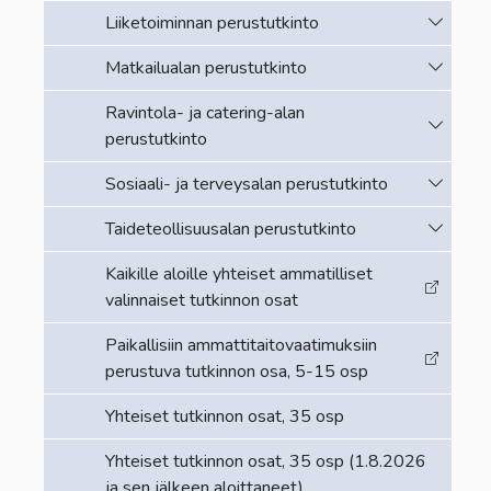
Vaihda a
Liiketoiminnan perustutkinto
Vaihda a
Matkailualan perustutkinto
Ravintola- ja catering-alan
Vaihda a
perustutkinto
Vaihda a
Sosiaali- ja terveysalan perustutkinto
Vaihda a
Taideteollisuusalan perustutkinto
Kaikille aloille yhteiset ammatilliset
valinnaiset tutkinnon osat
Paikallisiin ammattitaitovaatimuksiin
perustuva tutkinnon osa, 5-15 osp
Yhteiset tutkinnon osat, 35 osp
Yhteiset tutkinnon osat, 35 osp (1.8.2026
ja sen jälkeen aloittaneet)