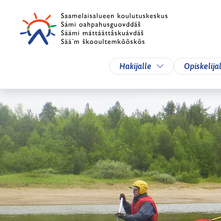
Siirry pääsisältöön
Siirry päävalikkoon
Vaihda alasvetova
Hakijalle
Opiskelija