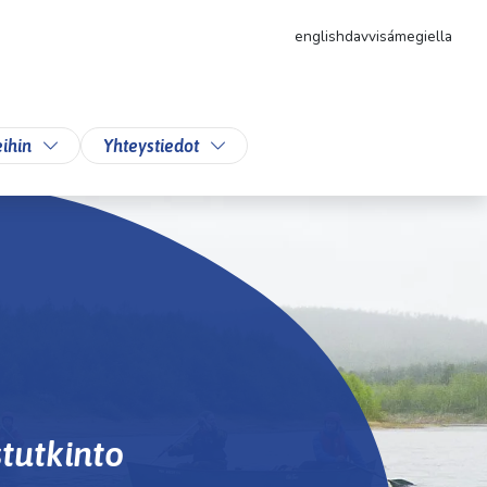
english
davvisámegiella
likkoa
Vaihda alasvetovalikkoa
Vaihda alasvetovalikkoa
ihin
Yhteystiedot
tutkinto