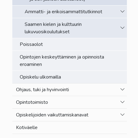
Vaihda a
Ammatti- ja erikoisammattitutkinnot
Saamen kielen ja kulttuurin
Vaihda a
lukuvuosikoulutukset
Poissaolot
Opintojen keskeyttäminen ja opinnoista
eroaminen
Opiskelu ulkomailla
Vaihda a
Ohjaus, tuki ja hyvinvointi
Vaihda a
Opintotoimisto
Vaihda a
Opiskelijoiden vaikuttamiskanavat
Kotiväelle