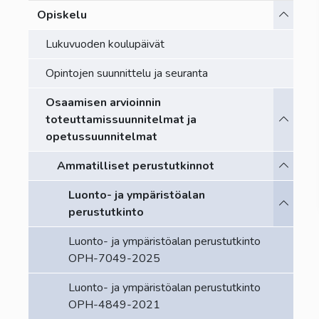
Vaihda a
Opiskelu
Lukuvuoden koulupäivät
Opintojen suunnittelu ja seuranta
Osaamisen arvioinnin
Vaihda a
toteuttamissuunnitelmat ja
opetussuunnitelmat
Vaihda a
Ammatilliset perustutkinnot
Luonto- ja ympäristöalan
Vaihda a
perustutkinto
Luonto- ja ympäristöalan perustutkinto
OPH-7049-2025
Luonto- ja ympäristöalan perustutkinto
OPH-4849-2021