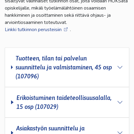
sisältyvät valinnaiset tutkinnon osat, joita voidaan HOKSata
opiskelijalle, mikäli työelämälähtöinen osaamisen
hankkiminen ja osoittaminen sekä riittävä ohjaus- ja
arviointiosaaminen toteutuvat.
Linkki tutkinnon perusteisiin
.
Tuotteen, tilan tai palvelun
suunnittelu ja valmistaminen, 45 osp
(107096)
Erikoistuminen taideteollisuusalalla,
15 osp (107029)
Asiakastyön suunnittelu ja