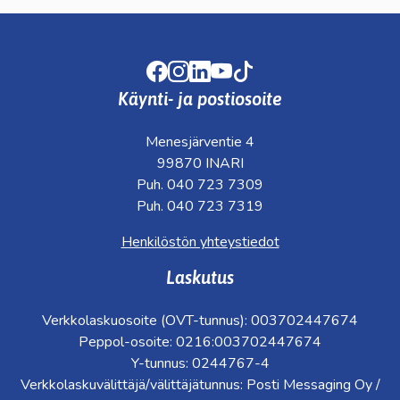
Facebook
Instagram
LinkedIn
Youtube
TikTok
Käynti- ja postiosoite
Menesjärventie 4
99870 INARI
Puh. 040 723 7309
Puh. 040 723 7319
Henkilöstön yhteystiedot
Laskutus
Verkkolaskuosoite (OVT-tunnus): 003702447674
Peppol-osoite: 0216:003702447674
Y-tunnus: 0244767-4
Verkkolaskuvälittäjä/välittäjätunnus: Posti Messaging Oy /