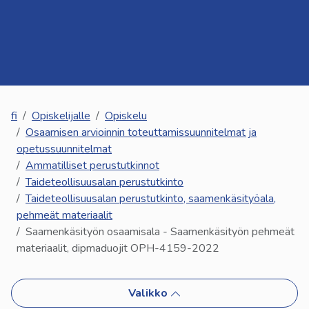
kosketus-
ja
pyyhkäisyliikkeitä.
fi
Opiskelijalle
Opiskelu
Osaamisen arvioinnin toteuttamissuunnitelmat ja
opetussuunnitelmat
Ammatilliset perustutkinnot
Taideteollisuusalan perustutkinto
Taideteollisuusalan perustutkinto, saamenkäsityöala,
pehmeät materiaalit
Saamenkäsityön osaamisala - Saamenkäsityön pehmeät
materiaalit, dipmaduojit OPH-4159-2022
Valikko