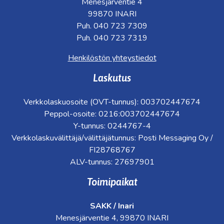
Menesjärventie 4
99870 INARI
Puh. 040 723 7309
Puh. 040 723 7319
Henkilöstön yhteystiedot
Laskutus
Verkkolaskuosoite (OVT-tunnus): 003702447674
Peppol-osoite: 0216:003702447674
Y-tunnus: 0244767-4
Verkkolaskuvälittäjä/välittäjätunnus: Posti Messaging Oy /
FI28768767
ALV-tunnus: 27697901
Toimipaikat
SAKK / Inari
Menesjärventie 4, 99870 INARI