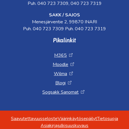
Puh. 040 723 7309, 040 723 7319
SAKK / SAJOS
Menesjärventie 2, 99870 INARI
Puh. 040 723 7309 Puh. 040 723 7319
Pikalinkit
M365
Moodle
Wilma
Blogi
Sogsakk Sanomat
Saavutettavuusseloste
Väärinkäytösepäilyt
Tietosuoja
Asiakirjajulkisuuskuvaus