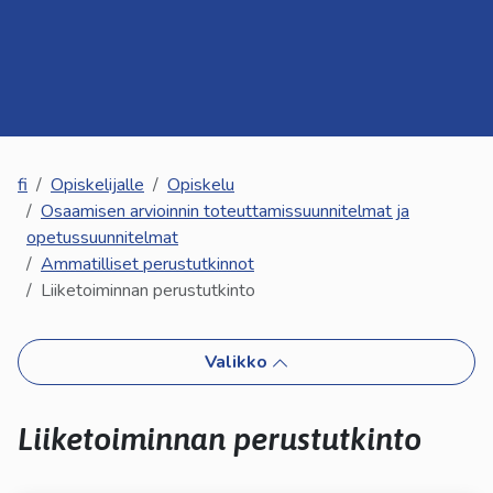
kosketus-
ja
pyyhkäisyliikkeitä.
fi
Opiskelijalle
Opiskelu
Osaamisen arvioinnin toteuttamissuunnitelmat ja
opetussuunnitelmat
Ammatilliset perustutkinnot
Liiketoiminnan perustutkinto
Valikko
Liiketoiminnan perustutkinto