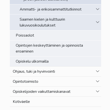
Vaihda a
Ammatti- ja erikoisammattitutkinnot
Saamen kielen ja kulttuurin
Vaihda a
lukuvuosikoulutukset
Poissaolot
Opintojen keskeyttäminen ja opinnoista
eroaminen
Opiskelu ulkomailla
Vaihda a
Ohjaus, tuki ja hyvinvointi
Vaihda a
Opintotoimisto
Vaihda a
Opiskelijoiden vaikuttamiskanavat
Kotiväelle