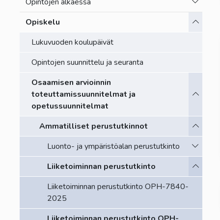
Vaihda a
Opintojen alkaessa
Vaihda a
Opiskelu
Lukuvuoden koulupäivät
Opintojen suunnittelu ja seuranta
Osaamisen arvioinnin
Vaihda a
toteuttamissuunnitelmat ja
opetussuunnitelmat
Vaihda a
Ammatilliset perustutkinnot
Vaihda a
Luonto- ja ympäristöalan perustutkinto
Vaihda a
Liiketoiminnan perustutkinto
Liiketoiminnan perustutkinto OPH-7840-
2025
Liiketoiminnan perustutkinto OPH-