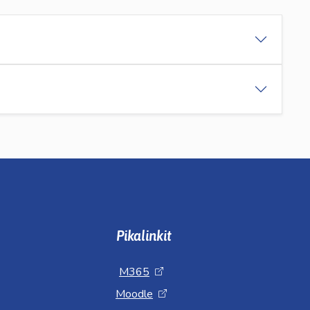
Pikalinkit
M365
Moodle