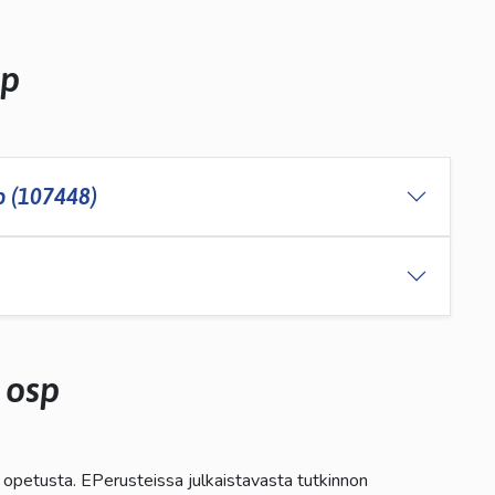
sp
p (107448)
 osp
än opetusta. EPerusteissa julkaistavasta tutkinnon