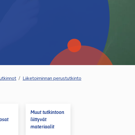
utkinnot
Liiketoiminnan perustutkinto
Muut tutkintoon
osat
liittyvät
materiaalit