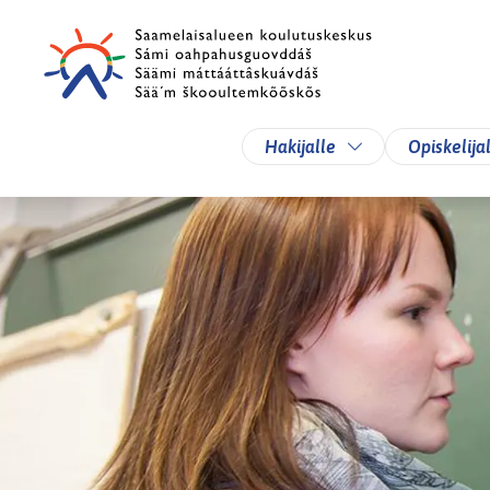
Siirry pääsisältöön
Siirry päävalikkoon
Vaihda alasvetova
Hakijalle
Opiskelija