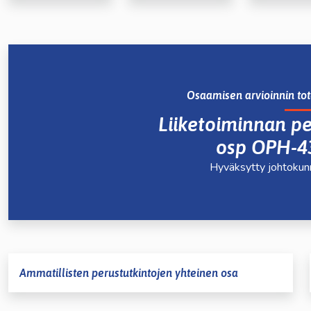
lasvetovalikkoa
lasvetovalikkoa
Osaamisen arvioinnin to
Liiketoiminnan pe
lasvetovalikkoa
osp OPH-4
Hyväksytty johtoku
lasvetovalikkoa
lasvetovalikkoa
lasvetovalikkoa
Ammatillisten perustutkintojen yhteinen osa