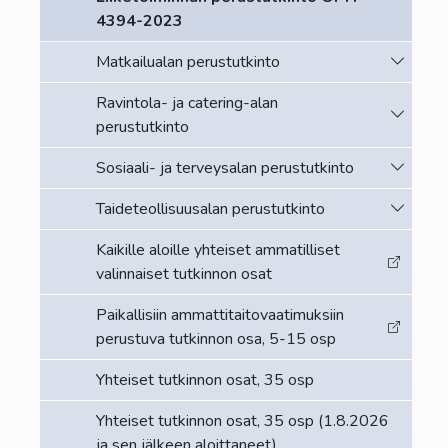
4394-2023
Vaihda a
Matkailualan perustutkinto
Ravintola- ja catering-alan
Vaihda a
perustutkinto
Vaihda a
Sosiaali- ja terveysalan perustutkinto
Vaihda a
Taideteollisuusalan perustutkinto
Kaikille aloille yhteiset ammatilliset
valinnaiset tutkinnon osat
Paikallisiin ammattitaitovaatimuksiin
perustuva tutkinnon osa, 5-15 osp
Yhteiset tutkinnon osat, 35 osp
Yhteiset tutkinnon osat, 35 osp (1.8.2026
ja sen jälkeen aloittaneet)