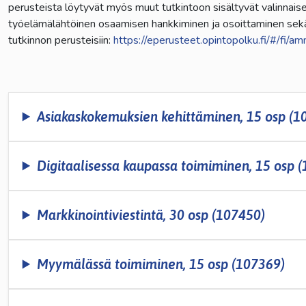
perusteista löytyvät myös muut tutkintoon sisältyvät valinnaiset
työelämälähtöinen osaamisen hankkiminen ja osoittaminen sekä r
lasvetovalikkoa
tutkinnon perusteisiin:
https://eperusteet.opintopolku.fi/#/fi/
lasvetovalikkoa
Asiakaskokemuksien kehittäminen, 15 osp (1
Digitaalisessa kaupassa toimiminen, 15 osp 
lasvetovalikkoa
Markkinointiviestintä, 30 osp (107450)
lasvetovalikkoa
lasvetovalikkoa
Myymälässä toimiminen, 15 osp (107369)