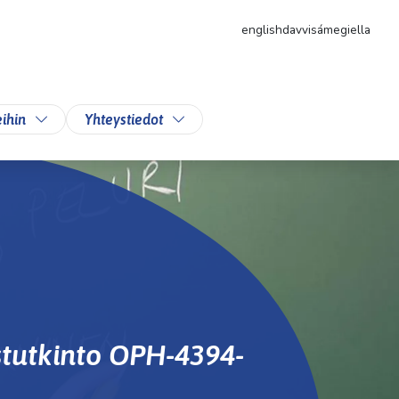
english
davvisámegiella
likkoa
Vaihda alasvetovalikkoa
Vaihda alasvetovalikkoa
ihin
Yhteystiedot
stutkinto OPH-4394-