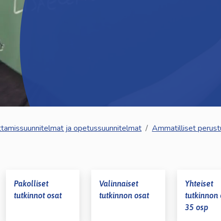
kosketus-
ja
pyyhkäisyliikkeitä.
ttamissuunnitelmat ja opetussuunnitelmat
Ammatilliset perust
Pakolliset
Valinnaiset
Yhteiset
tutkinnot osat
tutkinnon osat
tutkinnon 
lasvetovalikkoa
35 osp