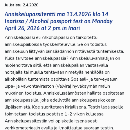
Julkaistu 2.4.2026
Anniskelupassitentti ma 13.4.2026 klo 14
Inarissa / Alcohol passport test on Monday
April 26, 2026 at 2 pm in Inari
Anniskelupassi eli Alkoholipassi on tarkoitettu
anniskelupaikoissa työskenteleville. Se on todistus
anniskeluun liittyvän lainsäädännön riittävästä tuntemisesta.
Kuka tarvitsee anniskelupassia? Anniskeluluvanhaltijan on
huolehdittava siitä, että anniskelupaikan vastaavalla
hoitajalla tai muulla tehtävään nimetyllä henkilöllä on
alkoholilain tuntemista osoittava Sosiaali- ja terveysalan
lupa- ja valvontaviraston (Valvira) hyväksymän mallin
mukainen todistus. Anniskelusäännösten hallinta osoitetaan
anniskelupassilla, joka edellyttää anniskelupassikokeen
läpäisemistä. Koe suoritetaan kirjallisena. Testin läpäisseille
toimitetaan todistus postitse 1-2 viikon kuluessa.
Anniskelupassitestiin voi opiskella itsenäisesti
verkkomateriaalin avulla ja ilmoittautua suoraan testiin.