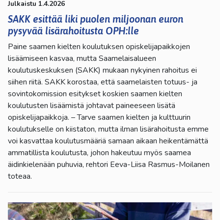
Julkaistu 1.4.2026
SAKK esittää liki puolen miljoonan euron
pysyvää lisärahoitusta OPH:lle
Paine saamen kielten koulutuksen opiskelijapaikkojen
lisäämiseen kasvaa, mutta Saamelaisalueen
koulutuskeskuksen (SAKK) mukaan nykyinen rahoitus ei
siihen riitä. SAKK korostaa, että saamelaisten totuus- ja
sovintokomission esitykset koskien saamen kielten
koulutusten lisäämistä johtavat paineeseen lisätä
opiskelijapaikkoja. – Tarve saamen kielten ja kulttuurin
koulutukselle on kiistaton, mutta ilman lisärahoitusta emme
voi kasvattaa koulutusmääriä samaan aikaan heikentämättä
ammatillista koulutusta, johon hakeutuu myös saamea
äidinkielenään puhuvia, rehtori Eeva-Liisa Rasmus-Moilanen
toteaa.