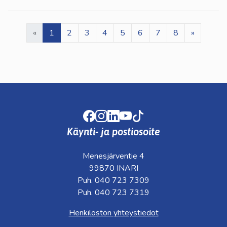
«
1
2
3
4
5
6
7
8
»
Facebook
Instagram
LinkedIn
Youtube
TikTok
Käynti- ja postiosoite
Menesjärventie 4
99870 INARI
Puh. 040 723 7309
Puh. 040 723 7319
Henkilöstön yhteystiedot