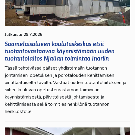
kosketus-
ja
pyyhkäisyliikkeitä.
Julkaistu 29.7.2026
Saamelaisalueen koulutuskeskus etsii
tuotantovastaavaa käynnistämään uuden
tuotantolaitos Njallan toimintaa Inariin
Tässä tehtävässä pääset yhdistämään tuotannon
johtamisen, opetuksen ja porotalouden kehittämisen
ainutlaatuisella tavalla. Vastaat uuden tuotantolaitoksen ja
siihen kuuluvan opetusteurastamon toiminnan
käynnistämisestä, päivittäisestä johtamisesta ja
kehittämisestä sekä toimit esihenkilönä tuotannon
henkilöstölle.